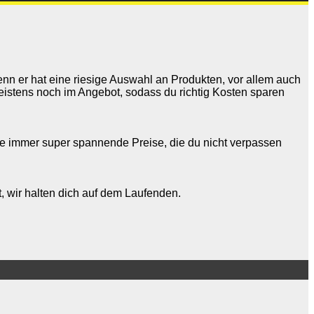
enn er hat eine riesige Auswahl an Produkten, vor allem auch
meistens noch im Angebot, sodass du richtig Kosten sparen
sie immer super spannende Preise, die du nicht verpassen
, wir halten dich auf dem Laufenden.