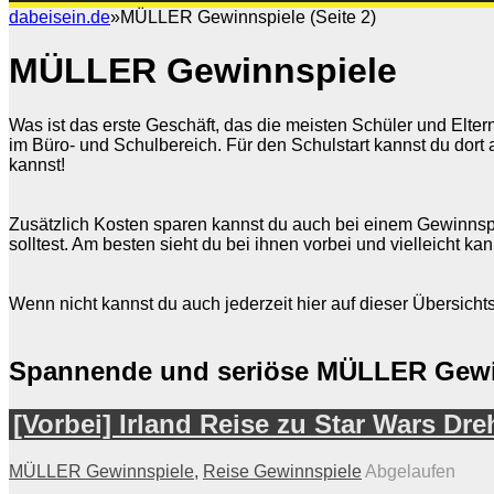
dabeisein.de
»
MÜLLER Gewinnspiele (Seite 2)
MÜLLER Gewinnspiele
Was ist das erste Geschäft, das die meisten Schüler und Elter
im Büro- und Schulbereich. Für den Schulstart kannst du dort
kannst!
Zusätzlich Kosten sparen kannst du auch bei einem Gewinnspie
solltest. Am besten sieht du bei ihnen vorbei und vielleicht 
Wenn nicht kannst du auch jederzeit hier auf dieser Übersicht
Spannende und seriöse MÜLLER Gewi
[Vorbei] Irland Reise zu Star Wars Dr
MÜLLER Gewinnspiele
,
Reise Gewinnspiele
Abgelaufen