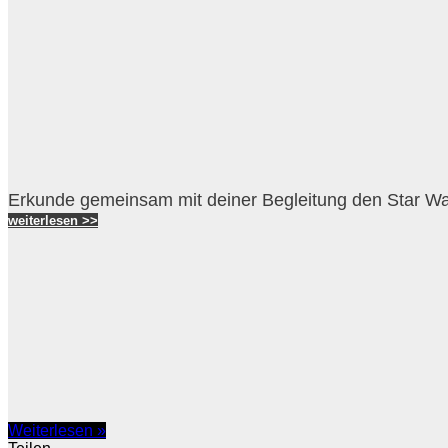
Erkunde gemeinsam mit deiner Begleitung den Star Wars
weiterlesen >>
Weiterlesen »