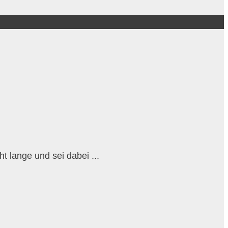
t lange und sei dabei ...