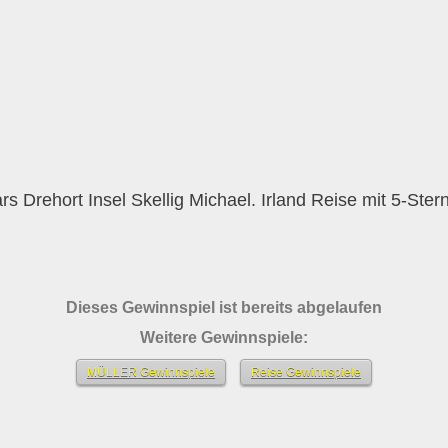
 Drehort Insel Skellig Michael. Irland Reise mit 5-Ster
Dieses Gewinnspiel ist bereits abgelaufen
Weitere Gewinnspiele:
MÜLLER Gewinnspiele
Reise Gewinnspiele